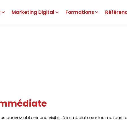
t
Marketing Digital
Formations
Référen
nce Google Ads en Al
Agence Web
Marketing Digital
Google Ads
 immédiate
 pouvez obtenir une visibilité immédiate sur les moteurs 