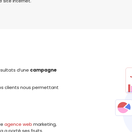
site Internet.
résultats d’une
campagne
os clients nous permettant
re
agence web
marketing,
a porté ses fruits.