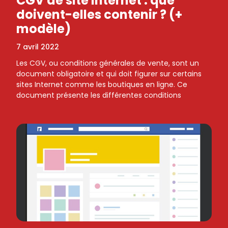
CGV de site Internet : que
doivent-elles contenir ? (+
modèle)
7 avril 2022
Les CGV, ou conditions générales de vente, sont un
document obligatoire et qui doit figurer sur certains
sites Internet comme les boutiques en ligne. Ce
document présente les différentes conditions